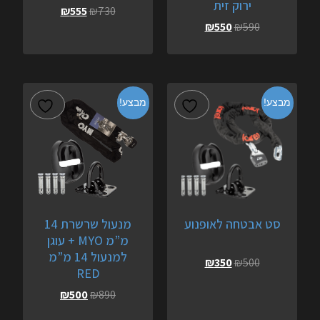
ירוק זית
₪
555
₪
730
₪
550
₪
590
מבצע!
מבצע!
סט אבטחה לאופנוע
מנעול שרשרת 14
מ”מ MYO + עוגן
למנעול 14 מ”מ
₪
350
₪
500
RED
₪
500
₪
890