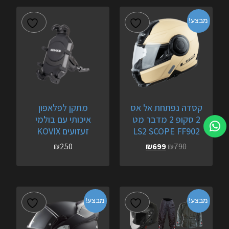
מבצע!
קסדה נפתחת אל אס
מתקן לפלאפון
2 סקופ 2 מדבר מט
איכותי עם בולמי
LS2 SCOPE FF902
זעזועים KOVIX
₪
250
₪
699
₪
790
מבצע!
מבצע!