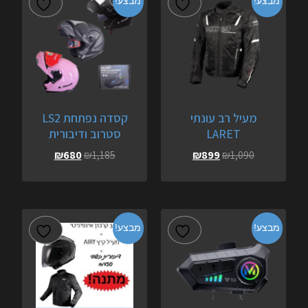
מבצע!
מבצע!
מעיל רב עונתי
קסדה נפתחת LS2
LARET
סטרוב ודיבורית
₪
680
₪
1,185
₪
899
₪
1,090
מבצע!
מבצע!