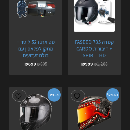
קסדה FASEED 735
סט ארגז 52 ליטר +
+ דיבורית CARDO
מתקן לפלאפון עם
SPIRIT HD
בולם זעזועים
₪
699
₪
905
₪
999
₪
1,288
מבצע!
מבצע!