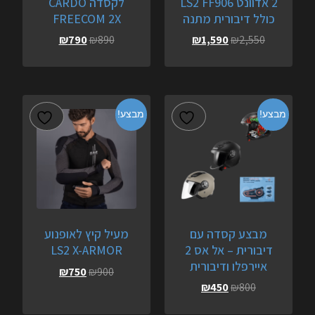
2 אדוונט LS2 FF906
לקסדה CARDO
כולל דיבורית מתנה
FREECOM 2X
₪
790
₪
890
₪
1,590
₪
2,550
מבצע!
מבצע!
מבצע קסדה עם
מעיל קיץ לאופנוע
דיבורית – אל אס 2
LS2 X-ARMOR
איירפלו ודיבורית
₪
750
₪
900
₪
450
₪
800