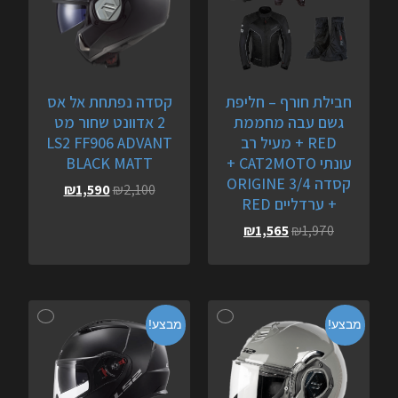
חבילת חורף – חליפת
קסדה נפתחת אל אס
גשם עבה מחממת
2 אדוונט שחור מט
RED + מעיל רב
LS2 FF906 ADVANT
עונתי CAT2MOTO +
BLACK MATT
קסדה 3/4 ORIGINE
₪
1,590
₪
2,100
+ ערדליים RED
₪
1,565
₪
1,970
מבצע!
מבצע!