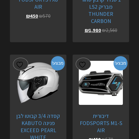
מבריק LS2
AIR
THUNDER
₪
450
₪
570
CARBON
₪
1,980
₪
2,560
מבצע!
מבצע!
דיבורית
קסדה 3/4 קבוטו לבן
FODSPORTS M1-S
פנינה KABUTO
EXCEED PEARL
AIR
WHITE