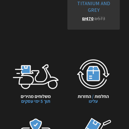
TITANIUM AND
GREY
₪
470
₪
573