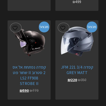
₪
499
מבצע!
מבצע!
קסדה 3/4 JFM 221
קסדה נפתחת אל אס
GREY MATT
2 סטרוב II שחור מט
LS2 FF908
₪
220
₪
350
STROBE II
₪
590
₪
770