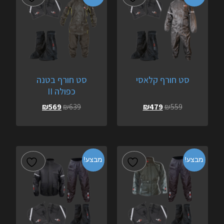
סט חורף קלאסי
סט חורף בטנה
כפולה II
₪
569
₪
639
₪
479
₪
559
מבצע!
מבצע!