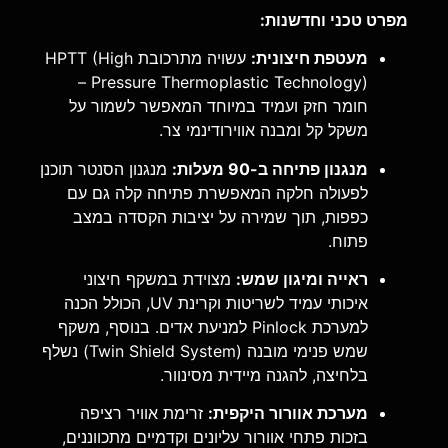
מפרט טכני וחדשנות:
מעטפת חיצונית:
עשויה מתרכובת HPTT (High
Pressure Thermoplastic Technology) –
חומר חזק ועמיד במיוחד המאפשר לשמור על
משקל קל ומבנה אווירודינמי צר.
מנגנון פתיחה ב-90 מעלות:
מנגנון הסנטר תוכנן
לפעולה חלקה המאפשרת פתיחה קלה גם עם
כפפות, תוך שמירה על יציבות הקסדה במצב
פתוח.
ראייה ומיגון שמש:
מצוידת במשקף חיצוני
איכותי עמיד לשריטות וקרינת UV, הכולל הכנה
למערכת Pinlock למניעת אדים. בנוסף, משקף
שמש פנימי מובנה (Twin Shield System) נשלף
בלחיצה, להגנה מיידית מסינוור.
מערכת אוורור היקפית:
זרימת אוויר רציפה
בזכות פתחי אוורור עליונים וקדמיים מתכווננים,