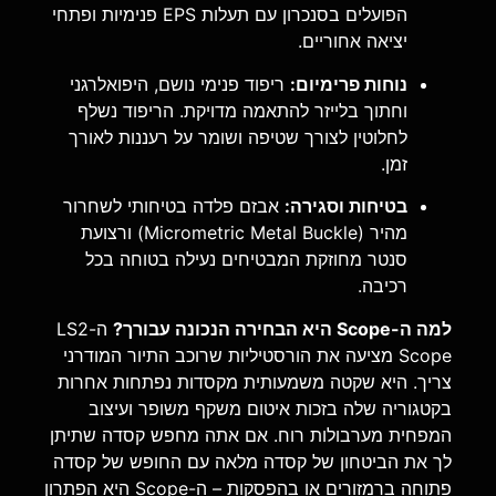
הפועלים בסנכרון עם תעלות EPS פנימיות ופתחי
יציאה אחוריים.
נוחות פרימיום:
ריפוד פנימי נושם, היפואלרגני
וחתוך בלייזר להתאמה מדויקת. הריפוד נשלף
לחלוטין לצורך שטיפה ושומר על רעננות לאורך
זמן.
בטיחות וסגירה:
אבזם פלדה בטיחותי לשחרור
מהיר (Micrometric Metal Buckle) ורצועת
סנטר מחוזקת המבטיחים נעילה בטוחה בכל
רכיבה.
למה ה-Scope היא הבחירה הנכונה עבורך?
ה-LS2
Scope מציעה את הורסטיליות שרוכב התיור המודרני
צריך. היא שקטה משמעותית מקסדות נפתחות אחרות
בקטגוריה שלה בזכות איטום משקף משופר ועיצוב
המפחית מערבולות רוח. אם אתה מחפש קסדה שתיתן
לך את הביטחון של קסדה מלאה עם החופש של קסדה
פתוחה ברמזורים או בהפסקות – ה-Scope היא הפתרון