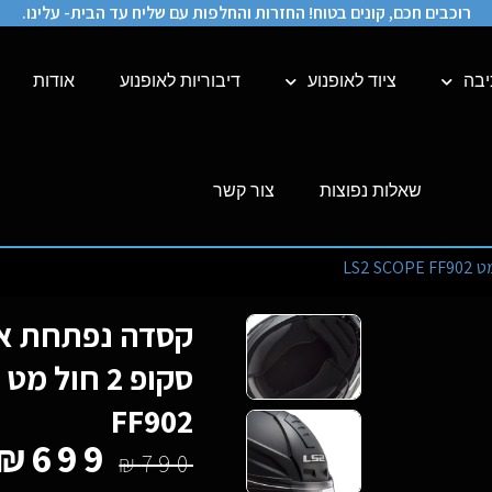
רוכבים חכם, קונים בטוח! החזרות והחלפות עם שליח עד הבית- עלינו.
יבה
ציוד לאופנוע
דיבוריות לאופנוע
אודות
שאלות נפוצות
צור קשר
ס
FF902
₪
699
₪
790