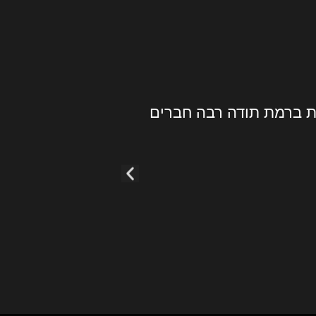
שודרגתי למוצר טוב יותר
מהירים ,
נוסף המון תודה מומלץ