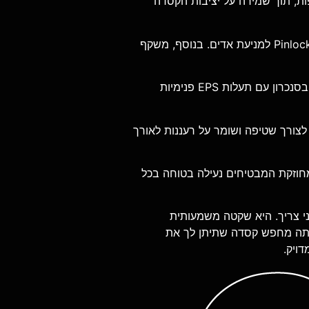
ת, תוך שמירה על יציבות הקסדה
מצוידת במשקף חיצוני איכותי עמיד לשריטות וקרינת UV, הכולל הכנה למערכת Pinlock למניעת אדים. בנוסף, משקף
זרימת אוויר רציפה בזכות פתחי אוורור עליונים וקדמיים מתכווננים, הפועלים בסנכרון עם תעלות EPS פנימיות
 לצורך שטיפה ושומר על רעננות לאורך
Micrometric Metal Buckl) ורצועת סנטר מחוזקת המבטיחים נעילה בטוחה בכל
מודרני צריך. היא שקטה משמעותית
אתה מחפש קסדה שתיתן לך את