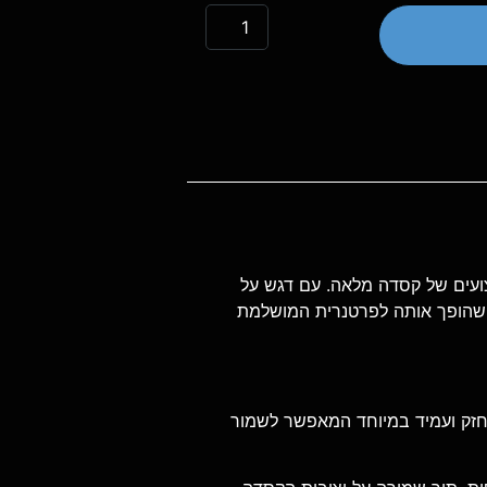
ביצועים של קסדה מלאה. עם דגש על
ול קל ומהיר, מה שהופך אותה לפרטנרית המושלמת
HPTT (High Pressure Thermoplastic Tech) – חומר חזק ועמיד במיוחד המאפשר לשמור