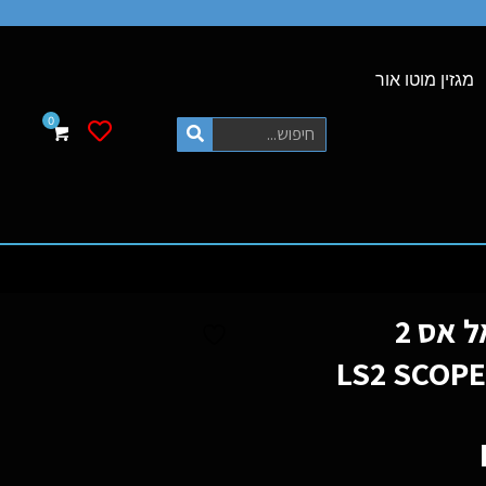
מגזין מוטו אור
רשימת משאלות
קסדה נפתחת אל אס 2
קופ 2 חול מט LS2 SCOPE