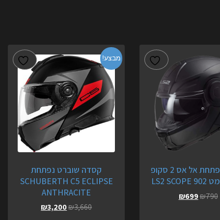
מבצע!
קסדה נפתחת אל אס 2 סקופ
קסדה שוברט נפתחת
SCHUBERTH C5 ECLIPSE
ANTHRACITE
₪
699
₪
790
₪
3,200
₪
3,660