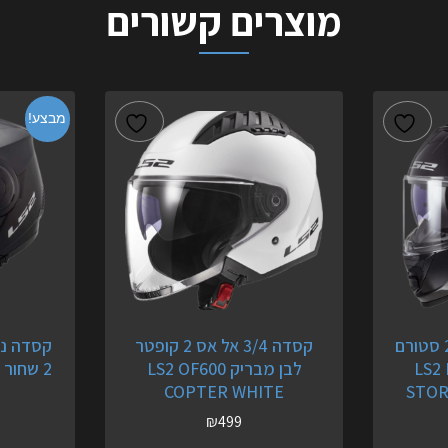
מוצרים קשורים
מבצע!
קסדה מלאה אל אס 2 סטורם
קסדה 3/4 אל אס 2 קופטר
LS2 FF80
לבן מבריק LS2 OF600
2 שחור מט LS2 SCOPE 902
COPTER WHITE
STOR
₪
499