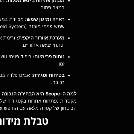
מנגנון פתיחה ב-90 מעלות:
מנג
במצב פתוח.
ראייה ומיגון שמש:
שמש פנימי מובנה (Twin Shield System) נשלף בלחיצה, להגנה מיידית מסינוור.
מערכת אוורור היקפית:
ופתחי יציאה אחוריים.
נוחות פרימיום:
ריפוד פנימי נוש
זמן.
בטיחות וסגירה:
רכיבה.
למה ה-Scope היא הבחירה הנכונה עבורך?
מקסדות נפתחות אחרות בקטגוריה שלה
הביטחון של קסדה מלאה עם החופש של קסדה פתוחה