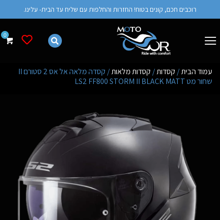
רוכבים חכם, קונים בטוח! החזרות והחלפות עם שליח עד הבית- עלינו.
רשימת מש
עמוד הבית
/
קסדות
/
קסדות מלאות
/ קסדה מלאה אל אס 2 סטורם II
שחור מט LS2 FF800 STORM II BLACK MATT