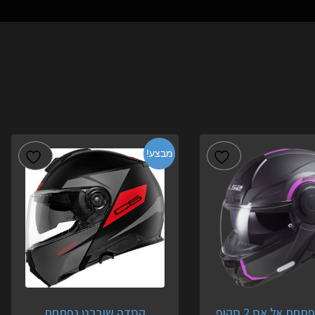
מבצע!
קסדה נפתחת אל אס 2 סקופ
קסדה שוברט נפתחת