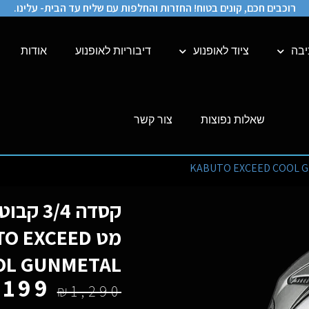
רוכבים חכם, קונים בטוח! החזרות והחלפות עם שליח עד הבית- עלינו.
יבה
ציוד לאופנוע
דיבוריות לאופנוע
אודות
שאלות נפוצות
צור קשר
קסדה 3/4 
מט  EXCEED
OL GUNMETAL
,199
₪
1,290