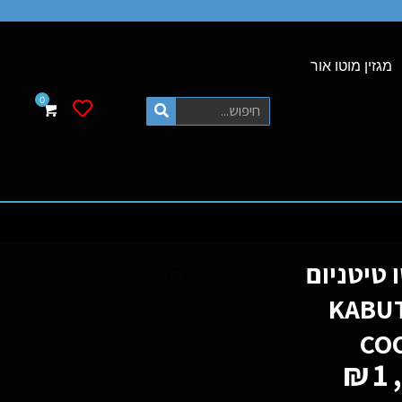
מגזין מוטו אור
רשימת משאלות
קבוטו טיטניום
KABUTO
CO
₪
1