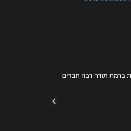
לה מחירים הזמנתי קסדה הגיעה אליי לאחר פחות מ48 שעות ברמת תודה רבה חברים
חוויית קניה מ
ללא תוספת ת