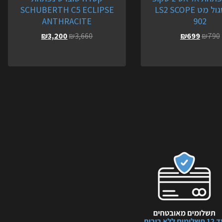
שחור סגול מט LS2 SCOPE
SCHUBERTH C5 ECLIPSE
ANTHRACITE
902
₪
3,200
₪
3,660
₪
699
₪
790