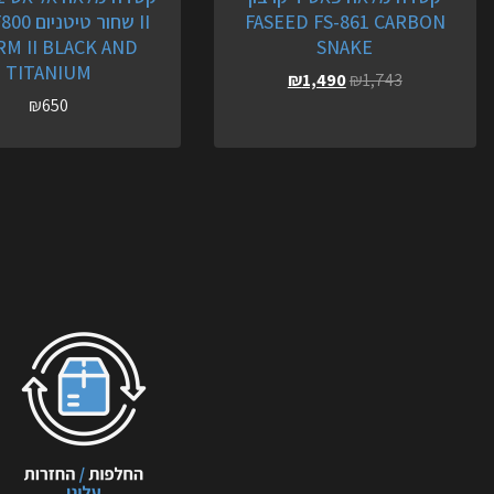
FASEED FS-861 CARBON
II שחור טי
M II BLACK AND
SNAKE
TITANIUM
₪
1,490
₪
1,743
₪
650