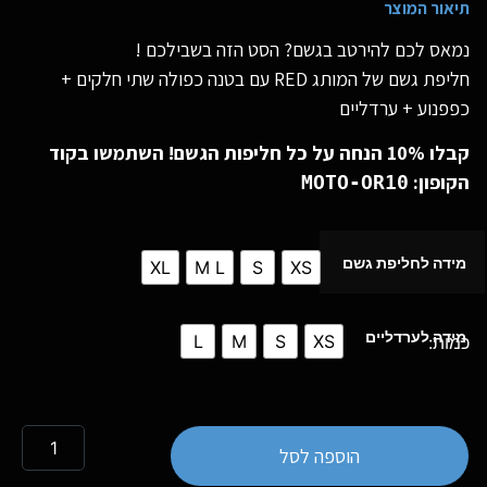
תיאור המוצר
נמאס לכם להירטב בגשם? הסט הזה בשבילכם !
חליפת גשם של המותג RED עם בטנה כפולה שתי חלקים +
כפפנוע + ערדליים
קבלו 10% הנחה על כל חליפות הגשם! השתמשו בקוד
הקופון:
MOTO-OR10
מידה לחליפת גשם
XL
M L
S
XS
מידה לערדליים
L
M
S
XS
הוספה לסל