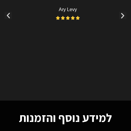
שהמידה לא התאימה מייד תיאמו משלוח נוסף
המון תודה מומלץ בחום 🙂
Nissim Levy





למידע נוסף והזמנות