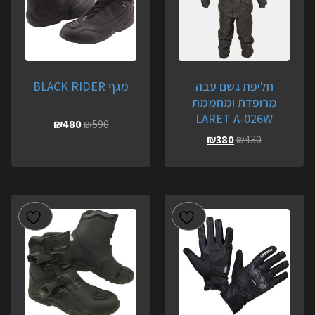
חליפת גשם עבה
מגף BLACK RIDER
מרופדת ומחממת
LARET A-026W
₪
480
₪
590
₪
380
₪
430