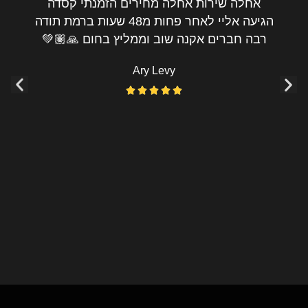
מחירים הזמנתי קסדה
חוויית קניה מעולה שלחו 
הגיעה אליי לאחר פחות מ48 שעות ברמת תודה
מקום העבודה תוך כמה שע
 וממליץ בחום 🙏🏽💚
טוב יותר ללא תוספת ת
שהמידה לא התאימה מייד 
Ary L
המון תודה מומלץ



ssim Levy



