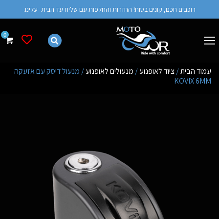
רוכבים חכם, קונים בטוח! החזרות והחלפות עם שליח עד הבית- עלינו.
רשימת מש
עמוד הבית
/
ציוד לאופנוע
/
מנעולים לאופנוע
/ מנעול דיסק עם אזעקה
6MM‏ KOVIX