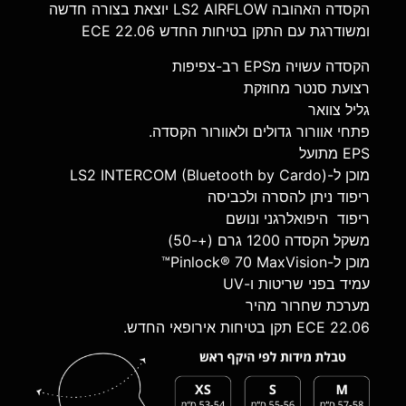
הקסדה האהובה LS2 AIRFLOW יוצאת בצורה חדשה
ומשודרגת עם התקן בטיחות החדש ECE 22.06
הקסדה עשויה מEPS רב-צפיפות
רצועת סנטר מחוזקת
גליל צוואר
פתחי אוורור גדולים ולאוורור הקסדה.
EPS מתועל
מוכן ל-LS2 INTERCOM (Bluetooth by Cardo)
ריפוד ניתן להסרה ולכביסה
ריפוד היפואלרגני ונושם
משקל הקסדה 1200 גרם (+-50)
מוכן ל-Pinlock® 70 MaxVision™
עמיד בפני שריטות ו-UV
מערכת שחרור מהיר
ECE 22.06 תקן בטיחות אירופאי החדש.