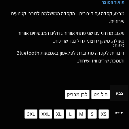
תיאור המוצר
מבצע קסדה עם דיבורית- הקסדה המושלמת לרוכבי קטנועים
עירוניים.
עיצוב מודרני עם שני פתחי אוורור גדולים המבטיחים אוורור
מעולה. משקף חיצוני גדול נגד שריטות.
דיבורית לקסדה מתחברת לפלאפון באמצעות Bluetooth
ותומכת שירים וויז ושיחות.
צבע
חול מט
לבן מבריק
מידה
3XL
XXL
XL
L
M
S
XS