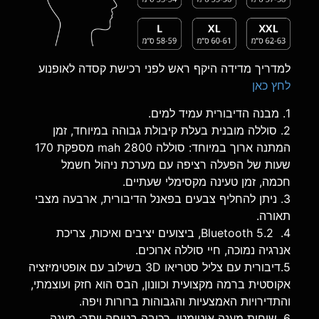
למדריך מדידה היקף ראש לפני רכישת קסדה לאופנוע
לחץ כאן
1. מבנה הדיבורית עמיד למים.
2. סוללה מובנית בעלת קיבולת גבוהה במיוחד, זמן
המתנה ארוך במיוחד: סוללה 2800 mah מספקת 170
שעות של הפעלה רציפה עם מערכת ניהול חשמל
חכמה, זמן טעינה מקסימלי שעתיים.
3. ניתן להחליף צבעים בפאנל הדיבורית, ארבעה מצבי
תאורה.
4. 5.2 Bluetooth, ביצועים יציבים ואיכות, צריכת
אנרגיה נמוכה, חיי סוללה ארוכים.
5.דיבורית עם צליל סטריאו 3D בשילוב עם אופטימיזציה
אקוסטית ברמה מקצועית וכוונון, הבס הוא חזק ועוצמתי,
והתדירויות האמצעיות והגבוהות ברורות ויפה.
6. שיחות מענה אוטומטי, רכיבה בטוחה יותר: מענה