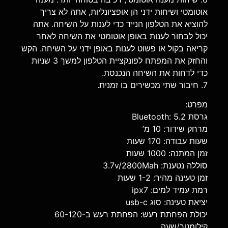
אוטומטי ושיחות ידני הן אופציונליות, אתה לא צריך
להוציא את הטלפון הנייד כדי לענות על השיחה. אתה
יכול לבחור לענות באופן אוטומטי את השיחה לאחר
קריאה בקול או פשוט לענות באופן ידני על השיחה. הקש
והחזק את המפתח לפונקציית הטלפון למשך 3 שניות
כדי לדחות את השיחה הנכנסת.
7. חיבור שתי מכשירים בו זמנית.
מפרט:
גרסת Bluetooth: 5.2
מרחק שידור: 10 מ’
שעות עבודה: 170 שעות
זמן המתנה: 1000 שעות
סוללה נטענת: 3.7v/2800Mah
זמן טעינה מהיר: 1-2 שעות
רמת עמיד למים: ipx7
יציאת טעינה: סוג usb-c
יכולת הפחתת רעש: הפחתת רעש ב-60-120
קילומטר/שעה