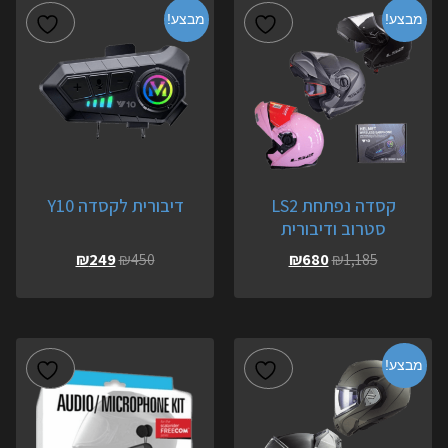
מבצע!
מבצע!
קסדה נפתחת LS2
דיבורית לקסדה Y10
סטרוב ודיבורית
₪
249
₪
450
₪
680
₪
1,185
מבצע!